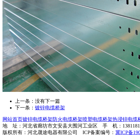
上一条：
没有下一篇
下一条：
镀锌电缆桥架
网站首页
镀锌电缆桥架
防火电缆桥架
喷塑电缆桥架
热浸锌电缆
地 址：河北省廊坊市文安县大围河工业区 手 机：13811813
版权所有：河北晟途电器有限公司 ICP备案编号：
冀ICP备190