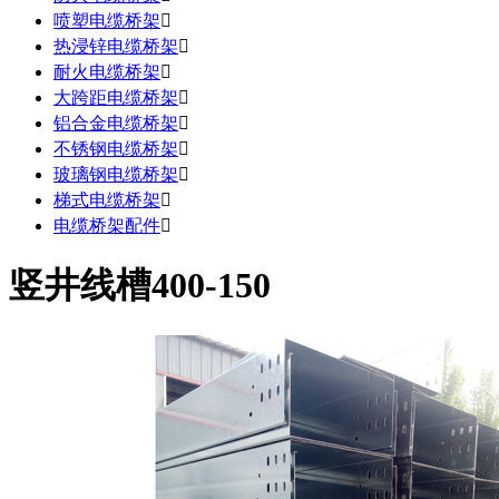
喷塑电缆桥架

热浸锌电缆桥架

耐火电缆桥架

大跨距电缆桥架

铝合金电缆桥架

不锈钢电缆桥架

玻璃钢电缆桥架

梯式电缆桥架

电缆桥架配件

竖井线槽400-150